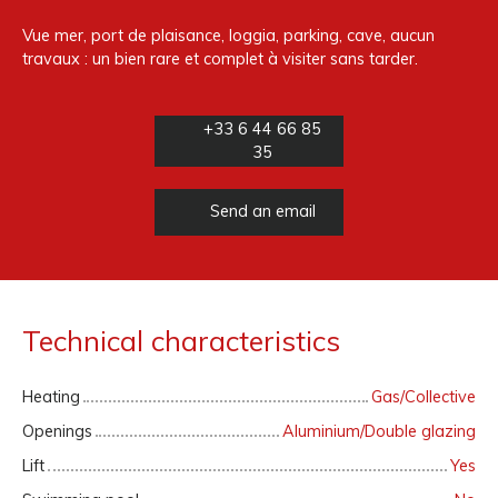
Vue mer, port de plaisance, loggia, parking, cave, aucun
travaux : un bien rare et complet à visiter sans tarder.
+33 6 44 66 85
35
Send an email
Technical characteristics
Heating
Gas/Collective
Openings
Aluminium/Double glazing
Lift
Yes