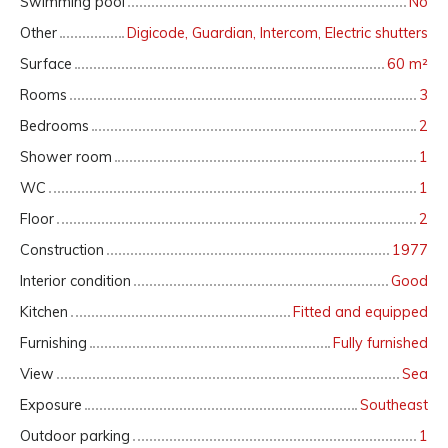
Swimming pool
No
Other
Digicode, Guardian, Intercom, Electric shutters
Surface
60
m²
Rooms
3
Bedrooms
2
Shower room
1
WC
1
Floor
2
Construction
1977
Interior condition
Good
Kitchen
Fitted and equipped
Furnishing
Fully furnished
View
Sea
Exposure
Southeast
Outdoor parking
1