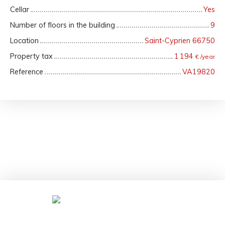
Cellar
Yes
Number of floors in the building
9
Location
Saint-Cyprien 66750
Property tax
1 194
€ /year
Reference
VA19820