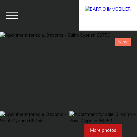
New
Menu
BARRIO
Estim
BARRIO
PRESTIG
ate
PRO
E
More photos