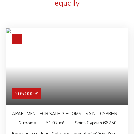
equally
205 000
€
APARTMENT FOR SALE, 2 ROOMS - SAINT-CYPRIEN
66750
2
rooms
51.07
m²
Saint-Cyprien 66750
Rare sur le secteur ! Cet appartement bénéficie d'un