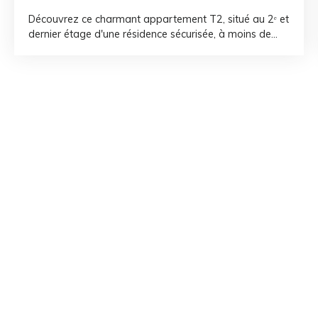
Découvrez ce charmant appartement T2, situé au 2ᵉ et
dernier étage d'une résidence sécurisée, à moins de
150 mètres de la plage de l'Art. Rénové avec goût, ce
bien offre une agréable pièce de vie lumineuse avec
une cuisine ouverte, aménagée et entièrement équipée.
Vous apprécierez également sa loggia exposée Est,
idéale pour profiter d'un bel aperçu sur la mer.
L'espace nuit se compose d'une chambre confortable
avec placard, ainsi que d'une salle d'eau avec wc. De
nombreux rangements optimisent les espaces et
apportent un véritable confort au quotidien.
Idéalement situé, l'appartement se trouve à quelques
pas des commerces et de toutes les commodités. La
résidence dispose d'un parking privatif, entièrement
sécurisé par un portail électrique, offrant un
stationnement pratique et serein. Un bien clé en main,
parfait pour une résidence principale, un pied-à-terre
en bord de mer ou un investissement locatif.