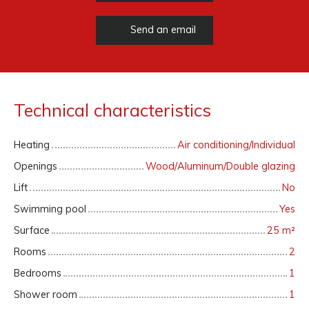
Send an email
Technical characteristics
Heating
Air conditioning/Individual
Openings
Wood/Aluminum/Double glazing
Lift
No
Swimming pool
Yes
Surface
25
m²
Rooms
2
Bedrooms
1
Shower room
1