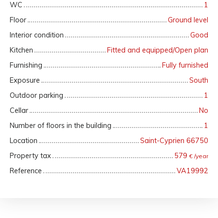
WC
1
Floor
Ground level
Interior condition
Good
Kitchen
Fitted and equipped/Open plan
Furnishing
Fully furnished
Exposure
South
Outdoor parking
1
Cellar
No
Number of floors in the building
1
Location
Saint-Cyprien 66750
Property tax
579
€ /year
Reference
VA19992