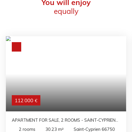
You will enjoy
equally
112 000
€
APARTMENT FOR SALE, 2 ROOMS - SAINT-CYPRIEN
66750
2
rooms
30.23
m²
Saint-Cyprien 66750