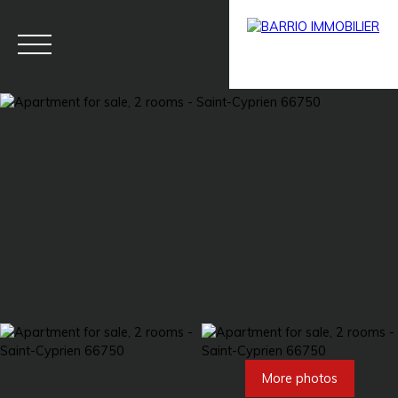
Menu
BARRIO
Estim
BARRIO
PRESTIG
ate
PRO
E
More photos