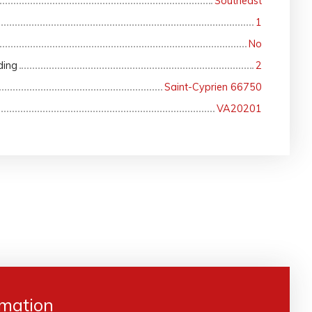
Southeast
1
No
ding
2
Saint-Cyprien 66750
VA20201
rmation