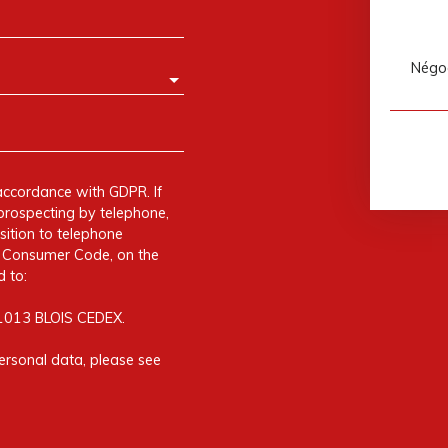
Négoc
accordance with GDPR. If
prospecting by telephone,
sition to telephone
he Consumer Code, on the
 to:
41013 BLOIS CEDEX.
ersonal data, please see