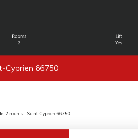
Rooms
Lift
2
Yes
nt-Cyprien 66750
le, 2 rooms - Saint-Cyprien 66750