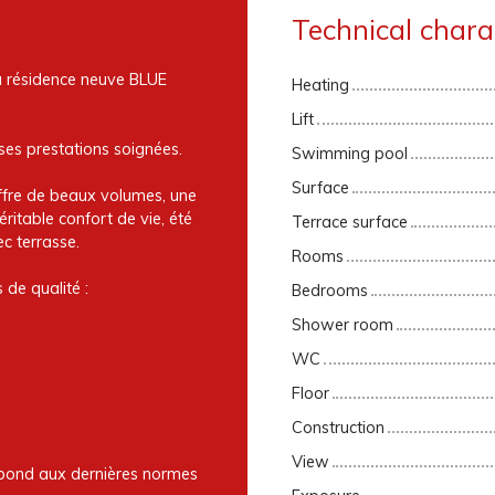
Technical charac
la résidence neuve BLUE
Heating
Lift
ses prestations soignées.
Swimming pool
Surface
ffre de beaux volumes, une
ritable confort de vie, été
Terrace surface
ec terrasse.
Rooms
 de qualité :
Bedrooms
Shower room
WC
Floor
Construction
View
répond aux dernières normes