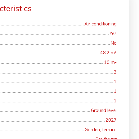
teristics
Air conditioning
Yes
No
48.2
m²
10
m²
2
1
1
1
Ground level
2027
Garden, terrace