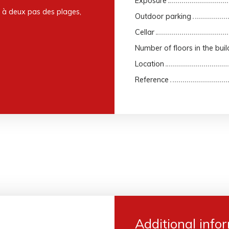
Exposure
, à deux pas des plages,
Outdoor parking
Cellar
Number of floors in the buil
Location
Reference
Additional info