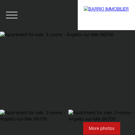
Menu
BARRIO
Estim
BARRIO
PRESTIG
ate
PRO
E
More photos