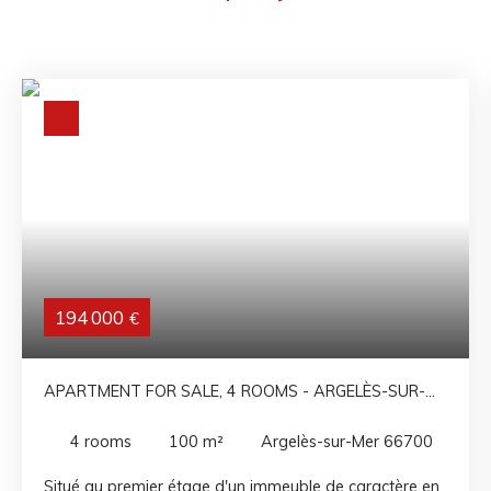
194 000
€
APARTMENT FOR SALE, 4 ROOMS - ARGELÈS-SUR-
MER 66700
4
rooms
100
m²
Argelès-sur-Mer 66700
Situé au premier étage d'un immeuble de caractère en