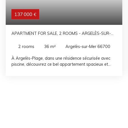
137 000
€
APARTMENT FOR SALE, 2 ROOMS - ARGELÈS-SUR-
MER 66700
2
rooms
36
m²
Argelès-sur-Mer 66700
À Argelès-Plage, dans une résidence sécurisée avec
piscine, découvrez ce bel appartement spacieux et
lumineux situé au 2ᵉ étage avec ascenseur. Il se
compose d'une grande pièce de vie ouvrant sur une
agréable loggia, d'une chambre avec placards, d'une
salle d'eau et d'un WC indépendant. Fonctionnel et
bien agencé, idéal pour une résidence principale, une
résidence secondaire ou un investissement locatif. Sa
situation permet de profiter facilement de la plage et
des commerces à pied.