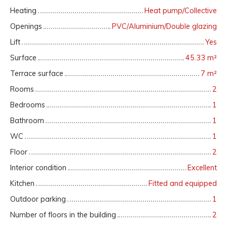
Heating
Heat pump/Collective
Openings
PVC/Aluminium/Double glazing
Lift
Yes
Surface
45.33
m²
Terrace surface
7
m²
Rooms
2
Bedrooms
1
Bathroom
1
WC
1
Floor
2
Interior condition
Excellent
Kitchen
Fitted and equipped
Outdoor parking
1
Number of floors in the building
2