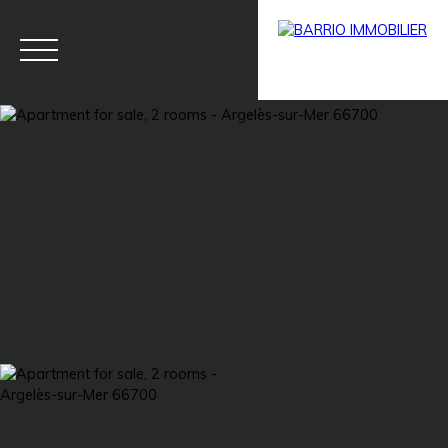
Menu
BARRIO
Estim
BARRIO
PRESTIG
ate
PRO
E