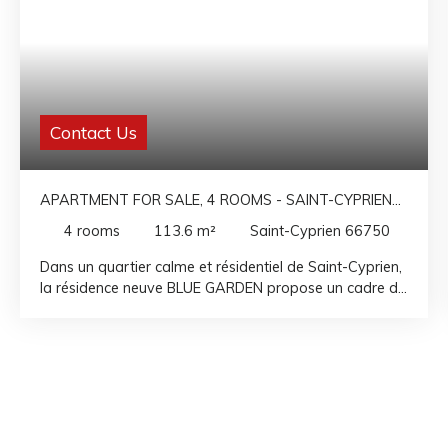
Contact Us
APARTMENT FOR SALE, 4 ROOMS - SAINT-CYPRIEN
66750
4
rooms
113.6
m²
Saint-Cyprien 66750
Dans un quartier calme et résidentiel de Saint-Cyprien,
la résidence neuve BLUE GARDEN propose un cadre de
vie serein et intimiste. Elle vous séduira par son
architecture contemporaine et ses prestations
soignées. Cet appartement T4 de plus de 113m2
orienté Sud Est offre de beaux volumes, une grande
luminosité grâce aux larges baies vitrées, et un
véritable confort de vie, été comme hiver. Il bénéficie
d’un agréable jardin privatif avec terrasse. Pensés pour