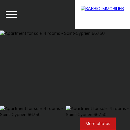
Menu
BARRIO
Estim
BARRIO
PRESTIG
ate
PRO
E
More photos