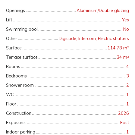
Openings
Aluminium/Double glazing
Lift
Yes
Swimming pool
No
Other
Digicode, Intercom, Electric shutters
Surface
114.78
m²
Terrace surface
34
m²
Rooms
4
Bedrooms
3
Shower room
2
WC
1
Floor
1
Construction
2026
Exposure
East
Indoor parking
1