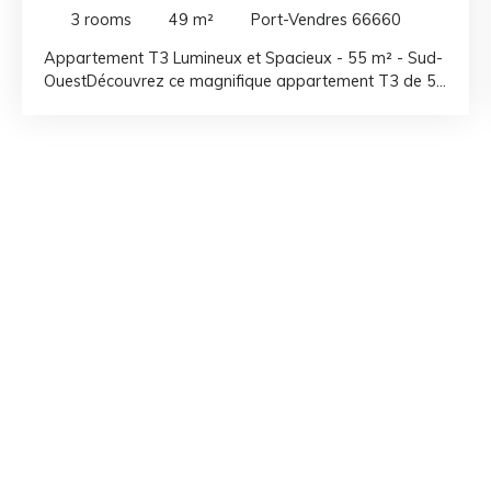
66660
3
rooms
49
m²
Port-Vendres 66660
Appartement T3 Lumineux et Spacieux - 55 m² - Sud-
OuestDécouvrez ce magnifique appartement T3 de 55
m², avec son exposition sud-ouest. Situé au 1er étage
d'un immeuble de 3 étages, cet appartement non
meublé allie confort et modernité. Imaginez-vous dans
ce havre de paix où chaque pièce a été conçue pour
votre bien-être. La cuisine américaine aménagée, est
un véritable espace de vie où vous pourrez préparer
vos repas en toute convivialité. Les deux chambres,
spacieuses et lumineuses, vous offriront des nuits
paisibles et des réveils en douceur. La salle de bains,
moderne et fonctionnelle, WC indépendant, . Les
fenêtres en PVC à double vitrage garantissent une
isolation optimale, tandis que le chauffage individuel
vous permet de réguler la température selon vos
préférences. Les commodités telles que les écoles, les
commerces et les transports en commun sont à
proximité, facilitant ainsi votre quotidien. Ne manquez
pas cette opportunité de vivre dans un appartement