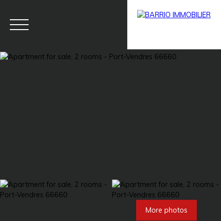
Menu
BARRIO
Estim
BARRIO
PRESTIG
ate
PRO
E
More photos