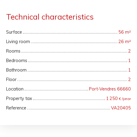
Technical characteristics
Surface
56
m²
Living room
26
m²
Rooms
2
Bedrooms
1
Bathroom
1
Floor
2
Location
Port-Vendres 66660
Property tax
1 250
€ /year
Reference
VA20405