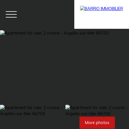
Menu
BARRIO
Estim
BARRIO
PRESTIG
ate
PRO
E
More photos