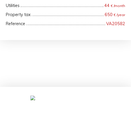
Utilities
44
€ /month
Property tax
650
€ /year
Reference
VA20582