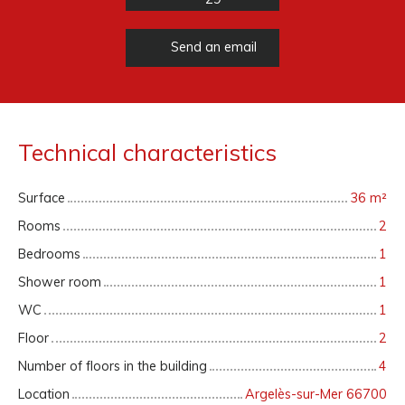
Send an email
Technical characteristics
Surface
36
m²
Rooms
2
Bedrooms
1
Shower room
1
WC
1
Floor
2
Number of floors in the building
4
Location
Argelès-sur-Mer 66700