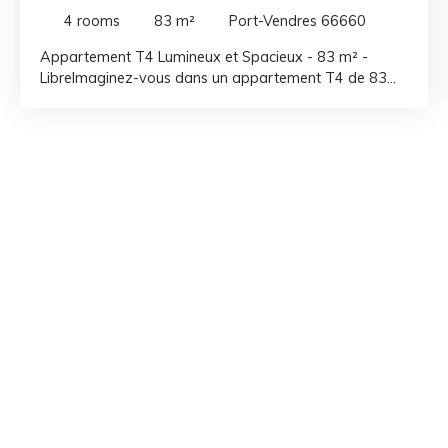
66660
4
rooms
83
m²
Port-Vendres 66660
Appartement T4 Lumineux et Spacieux - 83 m² -
LibreImaginez-vous dans un appartement T4 de 83
m², baigné de lumière et prêt à accueillir vos rêves. Cet
espace non meublé, avec ses 4 pièces, dont 2
chambres confortables. Situé dans un quartier
dynamique, cet appartement est à seulement 5
minutes à pied des commodités essentielles. Vous
pourrez profiter de la proximité de plusieurs
restaurants, commerces d'alimentation générale, et
même d'un parc pour des moments de détente en
plein air. Les écoles (crèche, maternelle, élémentaire et
collège) sont également à proximité, ce qui en fait un
lieu idéal pour les familles. La fibre est également
disponible, garantissant une connexion internet haut
débit pour le travail ou les loisirs. Découvrez le charme
d'un intérieur spacieux . Les grandes fenêtres laissent
entrer une lumière naturelle, quelque travaux seront a
prévoir. Ne manquez pas cette opportunité de vivre
dans un appartement qui allie confort, praticité et