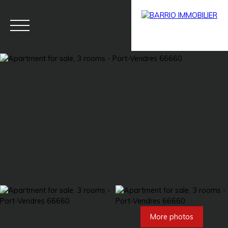
Menu
BARRIO
Estim
BARRIO
PRESTIG
ate
PRO
E
More photos