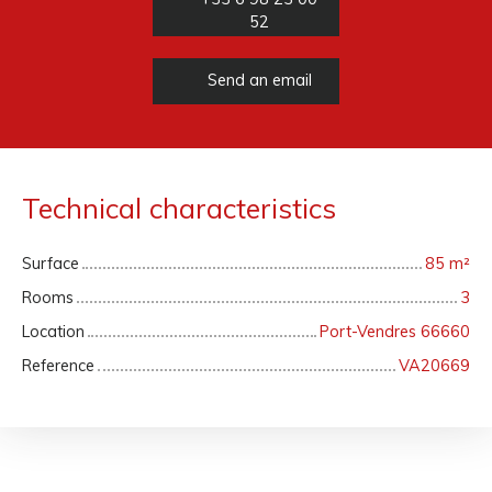
52
Send an email
Technical characteristics
Surface
85
m²
Rooms
3
Location
Port-Vendres 66660
Reference
VA20669