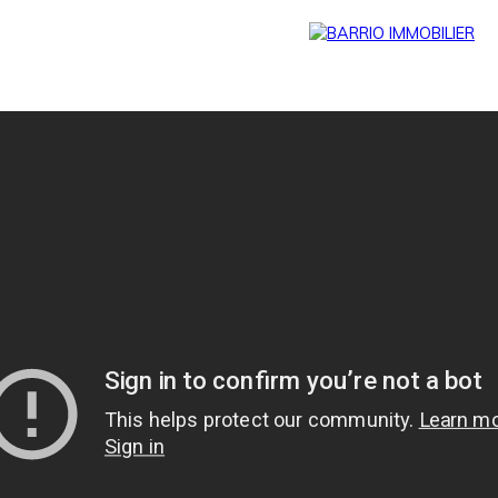
Menu
BARRIO
Estim
BARRIO
PRESTIG
ation
PRO
E