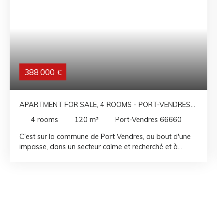
388 000
€
APARTMENT FOR SALE, 4 ROOMS - PORT-VENDRES
66660
4
rooms
120
m²
Port-Vendres 66660
C'est sur la commune de Port Vendres, au bout d'une
impasse, dans un secteur calme et recherché et à
proximité du centre ville et des quais que vous
trouverez ce superbe appartement traversant
développant plus de 120m². En deuxième étage d'une
maison composé de deux lots, il se compose d'un hall
d'entrée desservant les deux premières chambres, le
wc séparé, la salle de bain et la spacieuse pièce à vivre