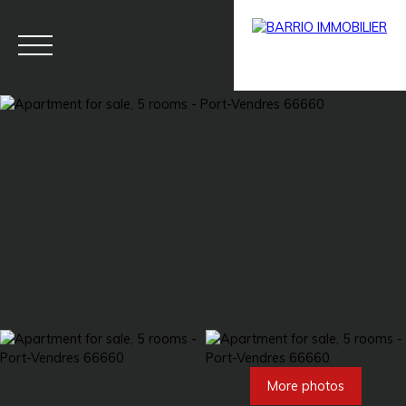
Menu
BARRIO
Estim
BARRIO
PRESTIG
ate
PRO
E
More photos