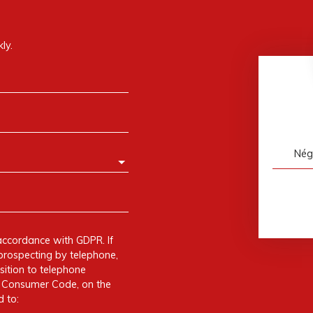
ly.
Nég
accordance with GDPR. If
prospecting by telephone,
sition to telephone
he Consumer Code, on the
 to: