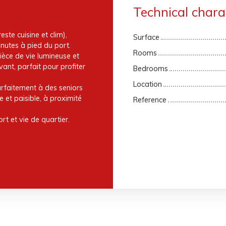
Technical charac
ste cuisine et clim),
Surface
inutes à pied du port.
Rooms
èce de vie lumineuse et
vant, parfait pour profiter
Bedrooms
Location
arfaitement à des seniors
 et paisible, à proximité
Reference
t et vie de quartier.