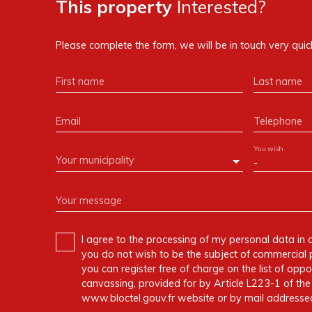
This property
Interested?
Please complete the form, we will be in touch very quick
First name
Last name
Email
Telephone
You wish
Your municipality
-
Your message
I agree to the processing of my personal data in 
you do not wish to be the subject of commercial 
you can register free of charge on the list of oppo
canvassing, provided for by Article L223-1 of t
www.bloctel.gouv.fr website or by mail addressed