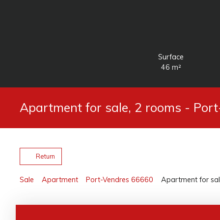
Surface
46
m²
Apartment for sale, 2 rooms - Por
Return
Sale
Apartment
Port-Vendres 66660
Apartment for sa