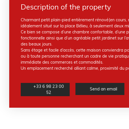
Description of the property
Charmant petit plain-pied entièrement rénové(en cours, re
idéalement situé sur la place Bélieu, à seulement deux m
Ce bien se compose d’une chambre confortable, d’une pi
fonctionnelle ainsi que d’un agréable petit jardinet sur l’a
des beaux jours.
Sans étage et facile d’accès, cette maison conviendra p
ou à toute personne recherchant un cadre de vie pratique
immédiate des commerces et commodités.
Un emplacement recherché alliant calme, proximité du por
+33 6 98 23 00
Send an email
52