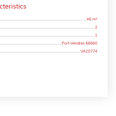
teristics
46
m²
2
1
Port-Vendres 66660
VA20774