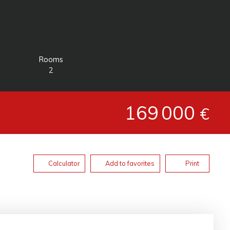
Rooms
2
169 000
€
Calculator
Add to favorites
Print