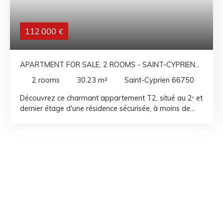
112 000
€
APARTMENT FOR SALE, 2 ROOMS - SAINT-CYPRIEN
66750
2
rooms
30.23
m²
Saint-Cyprien 66750
Découvrez ce charmant appartement T2, situé au 2ᵉ et
dernier étage d'une résidence sécurisée, à moins de
150 mètres de la plage de l'Art. Rénové avec goût, ce
bien offre une agréable pièce de vie lumineuse avec
une cuisine ouverte, aménagée et entièrement équipée.
Vous apprécierez également sa loggia exposée Est,
idéale pour profiter d'un bel aperçu sur la mer.
L'espace nuit se compose d'une chambre confortable
avec placard, ainsi que d'une salle d'eau avec wc. De
nombreux rangements optimisent les espaces et
apportent un véritable confort au quotidien.
Idéalement situé, l'appartement se trouve à quelques