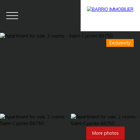
Exclusivity
Menu
BARRIO
Estim
BARRIO
PRESTIG
ate
PRO
E
More photos