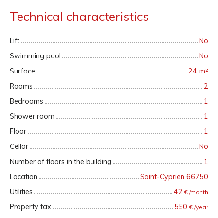
Technical characteristics
Lift
No
Swimming pool
No
Surface
24
m²
Rooms
2
Bedrooms
1
Shower room
1
Floor
1
Cellar
No
Number of floors in the building
1
Location
Saint-Cyprien 66750
Utilities
42
€ /month
Property tax
550
€ /year