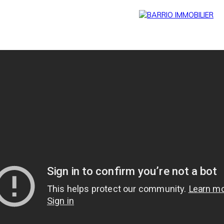
Menu
BARRIO
Estim
BARRIO
PRESTIG
ation
PRO
E