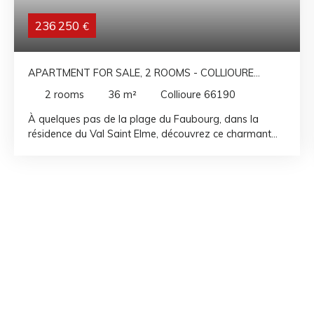
236 250
€
APARTMENT FOR SALE, 2 ROOMS - COLLIOURE
66190
2
rooms
36
m²
Collioure 66190
À quelques pas de la plage du Faubourg, dans la
résidence du Val Saint Elme, découvrez ce charmant
appartement T2 de 36 m² situé en rez-de-chaussée
niché dans un environnement calme et arboré.
Parfaitement entretenu, cet appartement ne nécessite
aucun travaux et offre un cadre de vie agréable, aussi
bien pour une résidence principale, un pied-à-terre que
pour un investissement locatif. Il se compose d'un hall
d'entrée avec placard, d'un séjour lumineux ouvrant sur
une agréable terrasse, d'une chambre, d'une cuisine
fonctionnelle, d'un wc séparé et d'une salle d'eau. Vous
bénéficierez également d'une place de stationnement
privative, un véritable atout à Collioure. Son
emplacement privilégié, au calme tout en restant