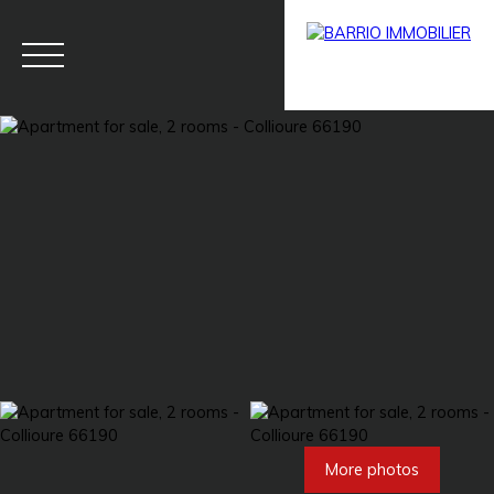
Menu
BARRIO
Estim
BARRIO
PRESTIG
ate
PRO
E
More photos