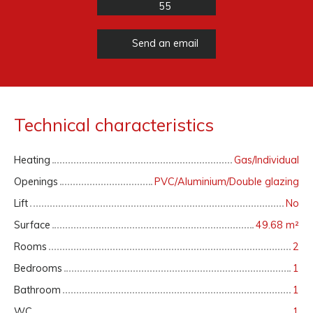
55
Send an email
Technical characteristics
Heating
Gas/Individual
Openings
PVC/Aluminium/Double glazing
Lift
No
Surface
49.68
m²
Rooms
2
Bedrooms
1
Bathroom
1
WC
1