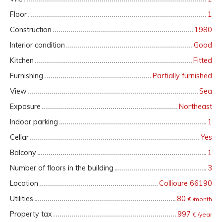
Floor
1
Construction
1980
Interior condition
Good
Kitchen
Fitted
Furnishing
Partially furnished
View
Sea
Exposure
Northeast
Indoor parking
1
Cellar
Yes
Balcony
1
Number of floors in the building
3
Location
Collioure 66190
Utilities
80
€ /month
Property tax
997
€ /year