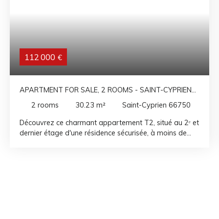
112 000
€
APARTMENT FOR SALE, 2 ROOMS - SAINT-CYPRIEN
66750
2
rooms
30.23
m²
Saint-Cyprien 66750
Découvrez ce charmant appartement T2, situé au 2ᵉ et
dernier étage d'une résidence sécurisée, à moins de
150 mètres de la plage de l'Art. Rénové avec goût, ce
bien offre une agréable pièce de vie lumineuse avec
une cuisine ouverte, aménagée et entièrement équipée.
Vous apprécierez également sa loggia exposée Est,
idéale pour profiter d'un bel aperçu sur la mer.
L'espace nuit se compose d'une chambre confortable
avec placard, ainsi que d'une salle d'eau avec wc. De
nombreux rangements optimisent les espaces et