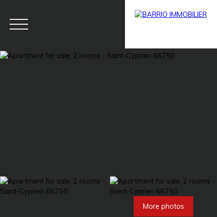
Menu
BARRIO
Estim
BARRIO
PRESTIG
ate
PRO
E
More photos