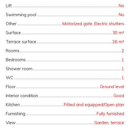
Lift
No
Swimming pool
No
Other
Motorized gate, Electric shutters
Surface
30
m²
Terrace surface
26
m²
Rooms
2
Bedrooms
1
Shower room
1
WC
1
Floor
Ground level
Interior condition
Good
Kitchen
Fitted and equipped/Open plan
Furnishing
Fully furnished
View
Garden, terrace