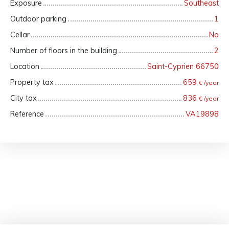
Exposure
Southeast
Outdoor parking
1
Cellar
No
Number of floors in the building
2
Location
Saint-Cyprien 66750
Property tax
659
€ /year
City tax
836
€ /year
Reference
VA19898