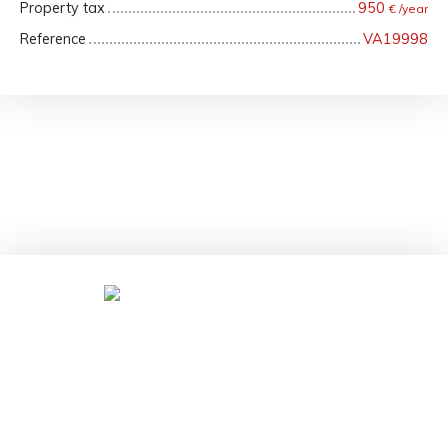
Property tax
950
€ /year
Reference
VA19998