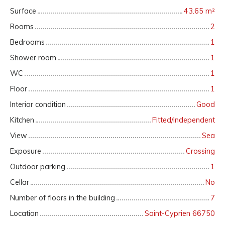
Surface
43.65
m²
Rooms
2
Bedrooms
1
Shower room
1
WC
1
Floor
1
Interior condition
Good
Kitchen
Fitted/Independent
View
Sea
Exposure
Crossing
Outdoor parking
1
Cellar
No
Number of floors in the building
7
Location
Saint-Cyprien 66750