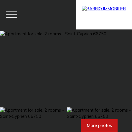
Menu
BARRIO
Estim
BARRIO
PRESTIG
ate
PRO
E
More photos