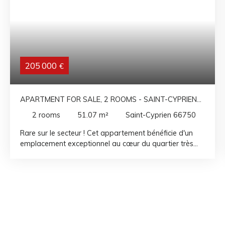
205 000
€
APARTMENT FOR SALE, 2 ROOMS - SAINT-CYPRIEN
66750
2
rooms
51.07
m²
Saint-Cyprien 66750
Rare sur le secteur ! Cet appartement bénéficie d'un
emplacement exceptionnel au cœur du quartier très
recherché de Rodin. Niché dans une résidence récente
avec ascenseur, il offre un cadre de vie idéal avec les
commerces au pied de l'immeuble, le marché
hebdomadaire à quelques pas et la plage à seulement
100 mètres. Un véritable luxe au quotidien. Exposé
plein sud, il profite d'une belle luminosité tout au long
de la journée et d'une agréable vue dégagée sur le