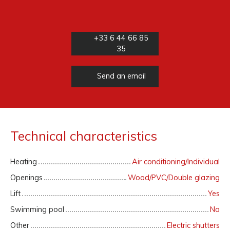
+33 6 44 66 85
35
Send an email
Technical characteristics
Heating
Air conditioning/Individual
Openings
Wood/PVC/Double glazing
Lift
Yes
Swimming pool
No
Other
Electric shutters