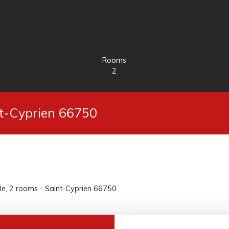
Rooms
2
nt-Cyprien 66750
le, 2 rooms - Saint-Cyprien 66750