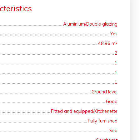
teristics
Aluminium/Double glazing
Yes
48.96
m²
2
1
1
1
Ground level
Good
Fitted and equipped/Kitchenette
Fully furnished
Sea