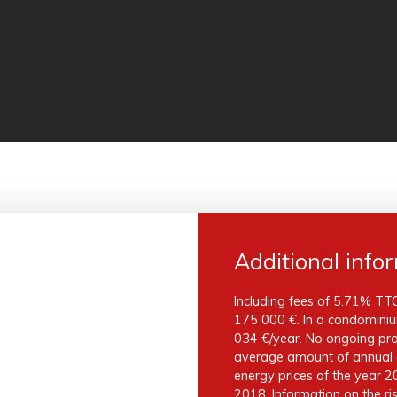
Additional info
Including fees of 5.71% TTC
175 000 €. In a condominiu
034 €/year. No ongoing pro
average amount of annual e
energy prices of the year 2
2018. Information on the ris