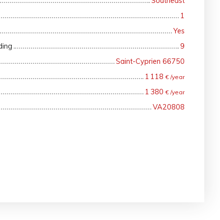
Southeast
1
Yes
ding
9
Saint-Cyprien 66750
1 118
€ /year
1 380
€ /year
VA20808