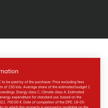
rmation
 to be paid by of the purchaser. Price excluding fees
m of 150 lots. Average share of the estimated budget 1
ceedings. Energy class C, Climate class A. Estimated
nergy expenditure for standard use, based on the
021: 700.00 €. Date of completion of the DPE: 18-05-
ks to which this property is exposed is available on the