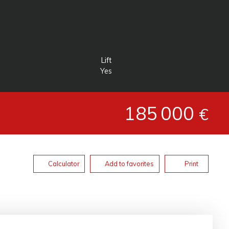
Lift
Yes
185 000
€
Calculator
Add to favorites
Print