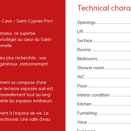
Technical charac
Cave – Saint-Cyprien Port
Openings
Lift
censeur, ce superbe
ivilégié au cœur du Saint-
Surface
nnelle.
Rooms
 les plus recherchés : vue
Bedrooms
s généreux, stationnement
Shower room
WC
tement se compose d'une
Floor
re terrasse exposée sud-est,
ensoleillement tout au long
Interior condition
ète les espaces extérieurs.
Kitchen
ent à l'espace de vie. La
Furnishing
nctionnel. Une salle d'eau
View