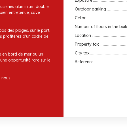
Exposure
nuiseries aluminium double
Outdoor parking
 bien entretenue, cave
Cellar
Number of floors in the buil
as des plages, sur le port,
Location
s profiterez d'un cadre de
Property tax
City tax
re en bord de mer ou un
une opportunité rare sur le
Reference
z nous