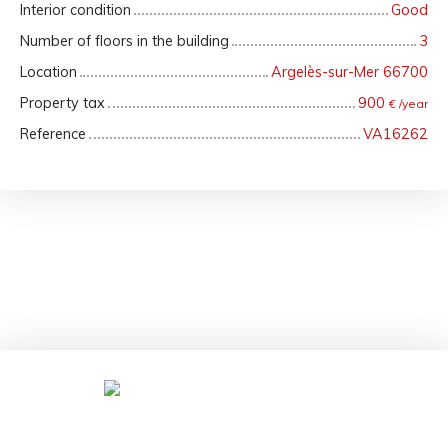
Interior condition
Good
Number of floors in the building
3
Location
Argelès-sur-Mer 66700
Property tax
900
€ /year
Reference
VA16262