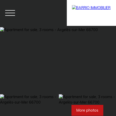
Menu
BARRIO
Estim
BARRIO
PRESTIG
ate
PRO
E
More photos