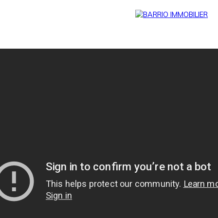
Menu
BARRIO
Estim
BARRIO
PRESTIG
ation
PRO
E