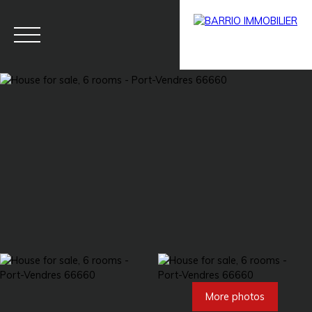
Menu
BARRIO
Estim
BARRIO
PRESTIG
ate
PRO
E
More photos