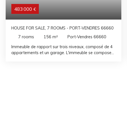
483 000
€
HOUSE FOR SALE, 7 ROOMS - PORT-VENDRES 66660
7
rooms
156
m²
Port-Vendres 66660
Immeuble de rapport sur trois niveaux, composé de 4
appartements et un garage. L'immeuble se compose
ainsi : Au rez-de-chaussée, un appartement T2 avec
une petite cour extérieur et un garage. Au 1er étage un
appartement de type T2 bis avec terrasse Au 2ème
étage un appartement de type T2 bis (46m²) avec une
chambre et un espace nuit en prolongation du séjour
Au 3ème et dernier étage un appartement de type T3
(45m²), avec cuisine, séjour et deux chambres avec
placard. Revenu locatif mensuel 2700€.