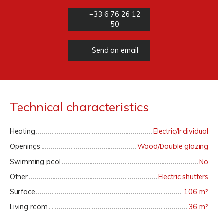
+33 6 76 26 12
50
Send an email
Technical characteristics
Heating
Electric/Individual
Openings
Wood/Double glazing
Swimming pool
No
Other
Electric shutters
Surface
106
m²
Living room
36
m²