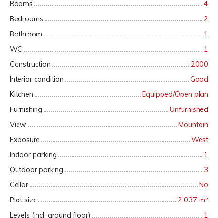
Rooms
4
Bedrooms
2
Bathroom
1
WC
1
Construction
2000
Interior condition
Good
Kitchen
Equipped/Open plan
Furnishing
Unfurnished
View
Mountain
Exposure
West
Indoor parking
1
Outdoor parking
3
Cellar
No
Plot size
2 037
m²
Levels (incl. ground floor)
1