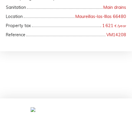
Sanitation
Main drains
Location
Maureillas-las-Illas 66480
Property tax
1 621
€ /year
Reference
VM14208