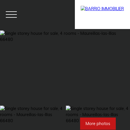
Menu
BARRIO
Estim
BARRIO
PRESTIG
ate
PRO
E
More photos