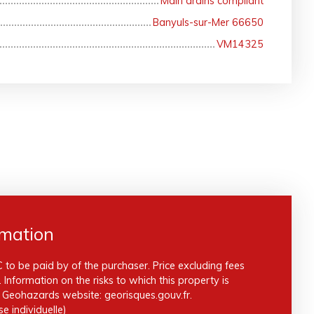
Main drains compliant
Banyuls-sur-Mer 66650
VM14325
rmation
 to be paid by of the purchaser. Price excluding fees
Information on the risks to which this property is
e Geohazards website: georisques.gouv.fr.
e individuelle)