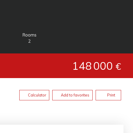
Rooms
2
148 000
€
Calculator
Add to favorites
Print