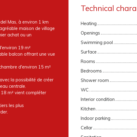
Technical charac
g del Mas, à environ 1 km
Heating
agréable maison de village
Openings
mier achat ou un
Swimming pool
d'environ 19 m²
Surface
able balcon offrant une vue
Rooms
 chambre d'environ 15 m²
Bedrooms
ec la possibilité de créer
Shower room
eau centrale.
WC
 18 m² vient compléter
Interior condition
ers les plus
Kitchen
der.
Indoor parking
Cellar