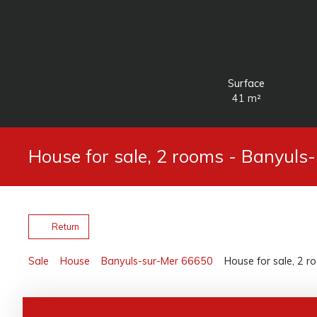
Surface
41
m²
House for sale, 2 rooms - Banyuls
Return
Sale
House
Banyuls-sur-Mer 66650
House for sale, 2 