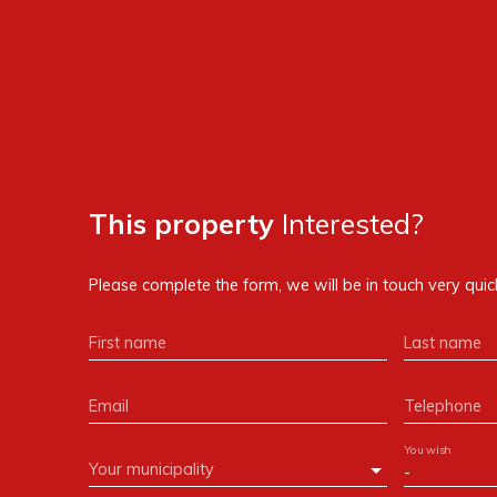
This property
Interested?
Please complete the form, we will be in touch very quick
First name
Last name
Email
Telephone
You wish
Your municipality
-