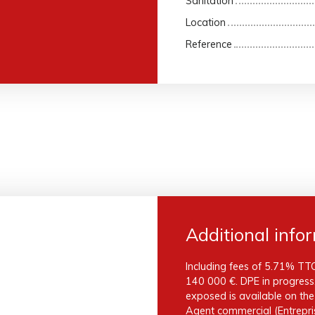
Sanitation
Location
Reference
Additional info
Including fees of 5.71% TTC
140 000 €. DPE in progress. 
exposed is available on th
Agent commercial (Entrepris