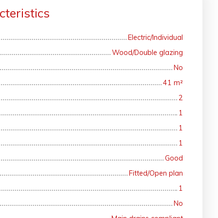
teristics
Electric/Individual
Wood/Double glazing
No
41
m²
2
1
1
1
Good
Fitted/Open plan
1
No