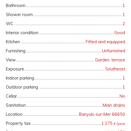
Bathroom
1
Shower room
1
WC
2
Interior condition
Good
Kitchen
Fitted and equipped
Furnishing
Unfurnished
View
Garden, terrace
Exposure
Southeast
Indoor parking
1
Outdoor parking
1
Cellar
No
Sanitation
Main drains
Location
Banyuls-sur-Mer 66650
Property tax
1 275
€ /year