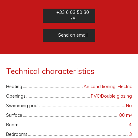
+33 6 03 50 30
78
Send an email
Technical characteristics
Heating
Air conditioning, Electric
Openings
PVC/Double glazing
Swimming pool
No
Surface
80
m²
Rooms
4
Bedrooms
3