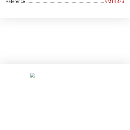
Reference
VM14373