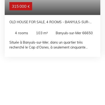
315 000
€
OLD HOUSE FOR SALE, 4 ROOMS - BANYULS-SUR-
MER 66650
4
rooms
103
m²
Banyuls-sur-Mer 66650
Située à Banyuls-sur-Mer, dans un quartier très
recherché le Cap d’Osnes, à seulement cinquante
mètres de la plage centrale et des commerces du
village, cette maison de 100 m² environ, sur trois
niveaux offre un emplacement exceptionnel. Le rez-de-
chaussée comprend un grand garage pouvant
accueillir deux véhicules. Les deux étages supérieurs se
composent d’un ensemble de pièces à réorganiser ou
rénover selon vos envies, offrant un fort potentiel pour
créer un espace de vie adapté à vos besoins, ou la
création de deux appartements.