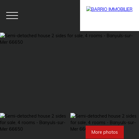
Menu
BARRIO
Estim
BARRIO
PRESTIG
ate
PRO
E
More photos