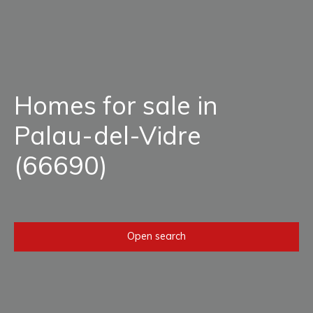
Homes for sale in
Palau-del-Vidre
(66690)
Open search
Type of offer
Sale
Type of property