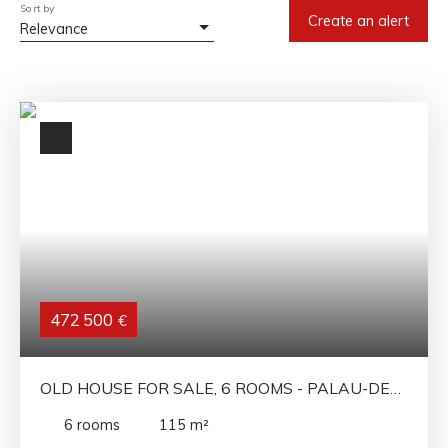
Sort by
Create an alert
Relevance
472 500
€
OLD HOUSE FOR SALE, 6 ROOMS - PALAU-DEL-
VIDRE 66690
6
rooms
115
m²