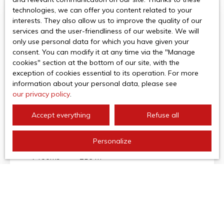
authentiques offre une atmosphère chaleureuse et
immédiate des commerces et services a pied. Un bien
technologies, we can offer you content related to your
intemporelle, typique des maisons de village pleines de
atypique, plein de caractère, idéal pour ceux qui
interests. They also allow us to improve the quality of our
caractère. Le rez-de-chaussée propose un bel espace
recherchent charme, confort et volumes.
services and the user-friendliness of our website. We will
de vie lumineux avec sa cuisine ouverte, idéale pour
only use personal data for which you have given your
recevoir en toute convivialité. À l’étage, deux grandes
consent. You can modify it at any time via the ″Manage
chambres offrent confort et sérénité. Une troisième
cookies″ section at the bottom of our site, with the
chambre peut facilement être aménagée dans le
exception of cookies essential to its operation. For more
garage attenant, permettant ainsi une vie de plain-
information about your personal data, please see
pied selon vos besoins. Idéalement située, la maison
our privacy policy
.
profite du dynamisme de Palau-Del-Vidre , charmante
424 000
€
commune des Albères, à seulement quelques minutes
Accept everything
Refuse all
des plages méditerranéennes, de l’Espagne et de
Perpignan. Un bien rare, plein de charme, où il fait bon
VILLA FOR SALE, 7 ROOMS - PALAU-DEL-VIDRE
vivre tout au long de l’année.
Personalize
66690
7
rooms
215
m²
Palau-del-Vidre 66690
À Palau-del-Vidre, dans un secteur calme et recherché,
cette maison bourgeoise séduit immédiatement par
ses volumes et par la qualité rare de son terrain