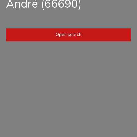
André (66690)
Open search
Type of offer
Sale
Type of property
House
Location
Saint-André (66690)
Max budget (€)
Min area (m²)