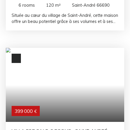
ROOMS - SAINT-ANDRÉ 66690
6
rooms
120
m²
Saint-André 66690
Située au cœur du village de Saint-André, cette maison
offre un beau potentiel grâce à ses volumes et à ses
nombreuses possibilités d'aménagement. Au rez-de-
chaussée, un grand garage vous permettra de
stationner plusieurs véhicules tout en bénéficiant d'un
espace de stockage ou d'un atelier. À l'étage, vous
découvrirez une pièce de vie lumineuse, avec un salon
ouvrant sur une véranda. La maison dispose
également de trois chambres. À l'extérieur, vous
profiterez d'un jardin attenant constructible avec une
entrée indépendante. Des travaux de rafraîchissement
sont à prévoir, vous laissant la liberté de remettre cette
maison à votre goût et de révéler tout son potentiel.
Une belle opportunité au cœur de Saint-André, à deux
pas des commerces, des écoles et de toutes les
commodités.
399 000
€