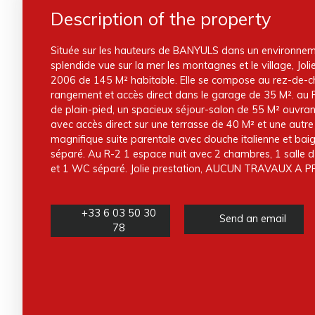
Description of the property
Située sur les hauteurs de BANYULS dans un environnem
splendide vue sur la mer les montagnes et le village, Jolie
2006 de 145 M² habitable. Elle se compose au rez-de-c
rangement et accès direct dans le garage de 35 M². au R
de plain-pied, un spacieux séjour-salon de 55 M² ouvran
avec accès direct sur une terrasse de 40 M² et une autr
magnifique suite parentale avec douche italienne et ba
séparé. Au R-2 1 espace nuit avec 2 chambres, 1 salle d
et 1 WC séparé. Jolie prestation, AUCUN TRAVAUX A P
+33 6 03 50 30
Send an email
78