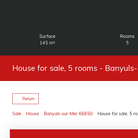
Surface
Rooms
145
m²
5
House for sale, 5 rooms - Banyuls
Return
Sale
House
Banyuls-sur-Mer 66650
House for sale, 5 