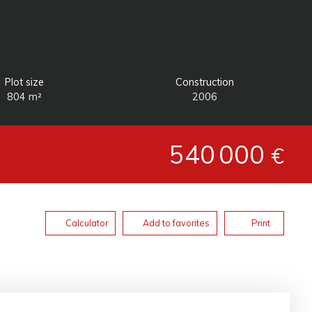
Plot size
Construction
804
m²
2006
540 000
€
Calculator
Add to favorites
Print