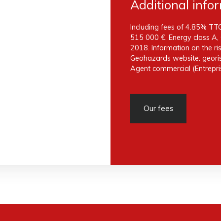
Additional info
Including fees of 4.85% TTC
515 000 €. Energy class A, 
2018. Information on the ris
Geohazards website: georis
Agent commercial (Entrepris
Our fees