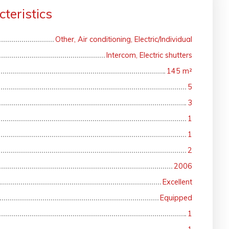
teristics
Other, Air conditioning, Electric/Individual
Intercom, Electric shutters
145
m²
5
3
1
1
2
2006
Excellent
Equipped
1