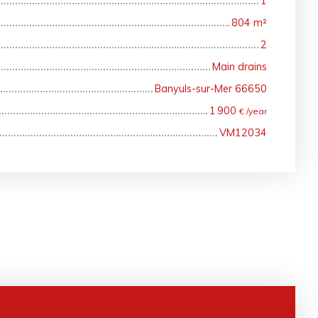
1
804
m²
2
Main drains
Banyuls-sur-Mer 66650
1 900
€ /year
VM12034