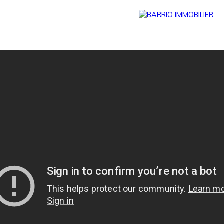
Menu
BARRIO
Estim
BARRIO
PRESTIG
ation
PRO
E