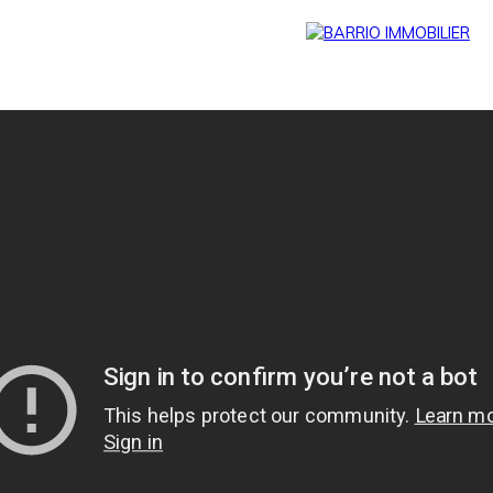
Menu
BARRIO
Estim
BARRIO
PRESTIG
ation
PRO
E