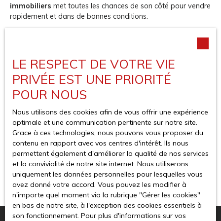
immobiliers
met toutes les chances de son côté pour vendre
rapidement et dans de bonnes conditions.
Disposer d’un DDT complet dès la mise en vente permet :
De rassurer les acquéreurs
D’éviter les délais supplémentaires
LE RESPECT DE VOTRE VIE
De limiter les négociations liées aux défauts découverts
PRIVÉE EST UNE PRIORITÉ
tardivement
De valoriser le bien
POUR NOUS
Dans un marché dynamique comme celui de la Côte
Nous utilisons des cookies afin de vous offrir une expérience
Vermeille, la
réactivité est un atout majeur
.
optimale et une communication pertinente sur notre site.
Grace à ces technologies, nous pouvons vous proposer du
Une bonne préparation en amont, accompagnée par un
contenu en rapport avec vos centres d'intérêt. Ils nous
professionnel, permet de fluidifier la transaction et
permettent également d'améliorer la qualité de nos services
d’optimiser le prix de vente.
et la convivialité de notre site internet. Nous utiliserons
uniquement les données personnelles pour lesquelles vous
avez donné votre accord. Vous pouvez les modifier à
n'importe quel moment via la rubrique ″Gérer les cookies″
en bas de notre site, à l'exception des cookies essentiels à
son fonctionnement. Pour plus d'informations sur vos