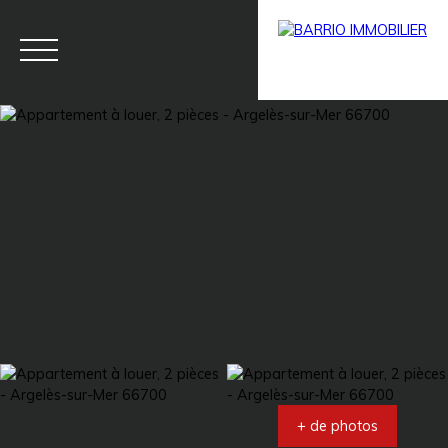
Menu
BARRIO
Estim
BARRIO
PRESTIG
ation
PRO
E
+ de photos