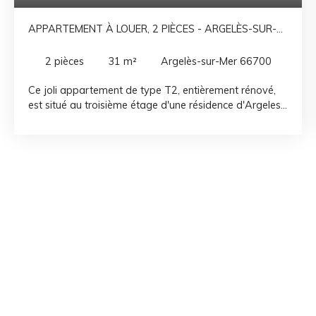
APPARTEMENT À LOUER, 2 PIÈCES - ARGELÈS-SUR-
MER 66700
2
pièces
31
m²
Argelès-sur-Mer 66700
Ce joli appartement de type T2, entièrement rénové,
est situé au troisième étage d'une résidence d'Argeles
sur mer. Proche de la plage et des commerces, il est
composé d'une pièce de vie, d'une cuisine
indépendante, d'une salle d'eau avec WC, d'une
chambre et d'un balcon avec une belle vue dégagée.
Un appartement à visiter d'urgence ! Disponible de
septembre a juin en location meublée !