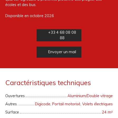
écoles et des bus.
Disponible en octobre 2026
+33 4 68 08 08
88
Envoyer un mail
Caractéristiques techniques
Ouvertures
Aluminium/Double vitrage
Autres
Digicode, Portail motorisé, Volets électriques
Surface
24
m²