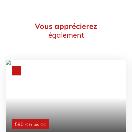
Vous apprécierez
également
590
€ /mois CC