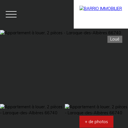
Loué
Menu
BARRIO
Estim
BARRIO
PRESTIG
ation
PRO
E
+ de photos