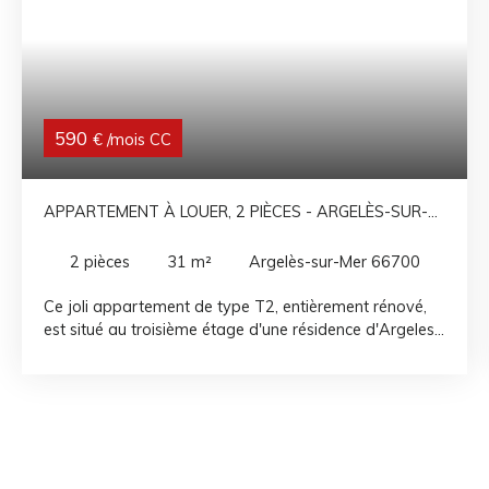
590
€ /mois CC
APPARTEMENT À LOUER, 2 PIÈCES - ARGELÈS-SUR-
MER 66700
2
pièces
31
m²
Argelès-sur-Mer 66700
Ce joli appartement de type T2, entièrement rénové,
est situé au troisième étage d'une résidence d'Argeles
sur mer. Proche de la plage et des commerces, il est
composé d'une pièce de vie, d'une cuisine
indépendante, d'une salle d'eau avec WC, d'une
chambre et d'un balcon avec une belle vue dégagée.
Un appartement à visiter d'urgence ! Disponible de
septembre a juin en location meublée !