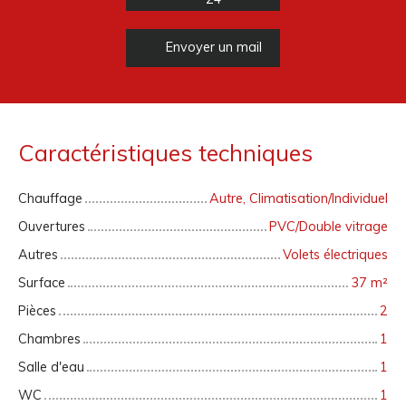
Envoyer un mail
Caractéristiques techniques
Chauffage
Autre, Climatisation/Individuel
Ouvertures
PVC/Double vitrage
Autres
Volets électriques
Surface
37
m²
Pièces
2
Chambres
1
Salle d'eau
1
WC
1