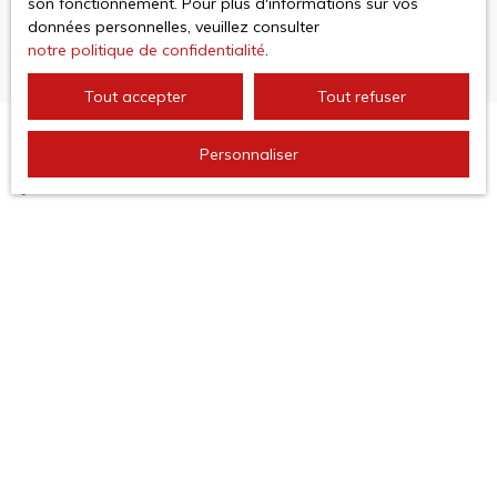
son fonctionnement. Pour plus d'informations sur vos
données personnelles, veuillez consulter
notre politique de confidentialité
.
Tout accepter
Tout refuser
Personnaliser
JE RECHERCHE UN BIEN
Vente appartement Argelès-sur-Mer (66700)
Vente maison Argelès-sur-Mer (66700)
Vente appartement Saint-Cyprien (66750)
Vente maison Banyuls-sur-Mer (66650)
Vente appartement Collioure (66190)
Vente appartement Banyuls-sur-Mer (66650)