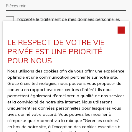
Pièces min
J'accepte le traitement de mes données personnelles
conformément au RGPD. Si vous ne souhaitez pas faire
l'objet de prospection commerciale par voie
téléphonique, vous pouvez vous inscrire gratuitement
LE RESPECT DE VOTRE VIE
sur la liste d'opposition au démarchage téléphonique,
PRIVÉE EST UNE PRIORITÉ
prévu par l'article L223-1 du code de la consommation,
sur le site Internet www.bloctel.gouv.fr ou par courrier
POUR NOUS
adressé à :
Nous utilisons des cookies afin de vous offrir une expérience
Société Worldline, Service Bloctel, CS 61311, 41013
optimale et une communication pertinente sur notre site.
BLOIS CEDEX.
Grace à ces technologies, nous pouvons vous proposer du
contenu en rapport avec vos centres d'intérêt. Ils nous
Pour en savoir plus sur le traitement de vos données
permettent également d'améliorer la qualité de nos services
personnelles, veuillez consulter notre
politique de
et la convivialité de notre site internet. Nous utiliserons
confidentialité
.
uniquement les données personnelles pour lesquelles vous
avez donné votre accord. Vous pouvez les modifier à
n'importe quel moment via la rubrique ″Gérer les cookies″
Recevoir des annonces
en bas de notre site, à l'exception des cookies essentiels à