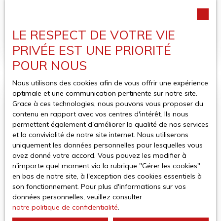
Argelès-sur-Mer 66700
LE RESPECT DE VOTRE VIE
C'est au village d'Argeles sur mer que ce trouve ce
beau studio entièrement rénové au rez de chaussé
PRIVÉE EST UNE PRIORITÉ
d'un immeuble comprenant 3 appartements. Il se
POUR NOUS
compose d'une pièce à vivre lumineuse, d'une cuisine
aménagée et équipée et d'une salle d'eau avec WC
Nous utilisons des cookies afin de vous offrir une expérience
indépendant. Pour votre confort, vous apprécierez le
optimale et une communication pertinente sur notre site.
jardin sans vis à vis. Disponible fin février 2026.
Loué
Grace à ces technologies, nous pouvons vous proposer du
contenu en rapport avec vos centres d'intérêt. Ils nous
permettent également d'améliorer la qualité de nos services
et la convivialité de notre site internet. Nous utiliserons
uniquement les données personnelles pour lesquelles vous
avez donné votre accord. Vous pouvez les modifier à
n'importe quel moment via la rubrique ″Gérer les cookies″
en bas de notre site, à l'exception des cookies essentiels à
son fonctionnement. Pour plus d'informations sur vos
Loué
données personnelles, veuillez consulter
notre politique de confidentialité
.