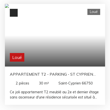
Loué
Loué
APPARTEMENT T2 - PARKING - ST CYPRIEN
PLAGE
2
pièces
30
m²
Saint-Cyprien 66750
Ce joli appartement T2 meublé au 2e et dernier étage
sans ascenseur d'une résidence sécurisée est situé à
moins de 150 m de la plage. Vous profiterez d'une
loggia exposée Est, d'une pièce de vie avec cuisine