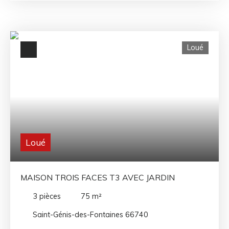
l’espace pour du stockage en toute sécurité. L’accès se
fait facilement par une rampe large, avec des
manœuvres aisée. Idéal pour un résident du secteur ou
pour toute personne recherchant une solution de
Loué
stationnement sécurisée. Disponible immédiatement.
Loué
MAISON TROIS FACES T3 AVEC JARDIN
3
pièces
75
m²
Saint-Génis-des-Fontaines 66740