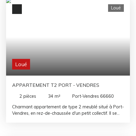
Loué
Loué
APPARTEMENT T2 PORT - VENDRES
2
pièces
34
m²
Port-Vendres 66660
Charmant appartement de type 2 meublé situé à Port-
Vendres, en rez-de-chaussée d'un petit collectif. Il se
compose d'une agréable pièce de vie avec coin cuisine
aménagée et équipée, d'une chambre spacieuse et
d'une salle d'eau avec WC. Disponible dès maintenant