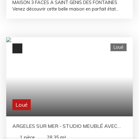
MAISON 3 FACES A SAINT GENIS DES FONTAINES
Venez découvrir cette belle maison en parfait état
disponible immédiatement. Elle se compose d'une belle
pièce de vie lumineuse avec cuisine ouverte aménagée
et équipée, d'une chambre avec grands rangements,
ainsi qu'une salle d'eau avec douche et baignoire ainsi
qu'un WC. A l'étage, une mezzanine avec rangement,
Loué
ainsi qu'une chambre avec placards. Pour votre
confort, vous apprécierez les espaces extérieurs, la
climatisation réversible, son confort d'isolation et sa
luminosité.
Loué
ARGELES SUR MER - STUDIO MEUBLÉ AVEC
JARDIN À L'ANNÉE
1
pièce
28.35
m²