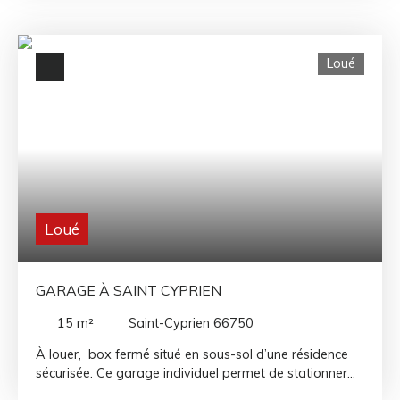
ouverte entièrement meublée et équipée, d'une
chambre avec dressing et d'une salle d'eau avec WC.
Ce bien est à quelques pas des commerces et le
Loué
stationnement est privatif à la résidence, sécurisé par
un portail électrique. Location meublée à l'année !
Disponible immédiatement.
Loué
GARAGE À SAINT CYPRIEN
15
m²
Saint-Cyprien 66750
À louer, box fermé situé en sous-sol d’une résidence
sécurisée. Ce garage individuel permet de stationner
un véhicule (citadine, berline, moto) ou d’utiliser