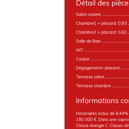
Détail des pièce
Salon cuisine
Chambre1 + placard: 0,83
Chambre2 + placard: 0,62
Salle de Bain
WC
Couloir
Dégagement+ placard
Terrasse salon
Terrasse chambre
Informations c
Honoraires inclus de 8.44% 
180 000 €. Dans une coprop
Classe énergie C, Classe c