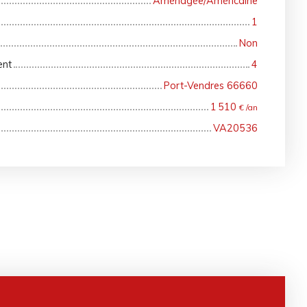
Aménagée/Américaine
1
Non
ent
4
Port-Vendres 66660
1 510
€ /an
VA20536