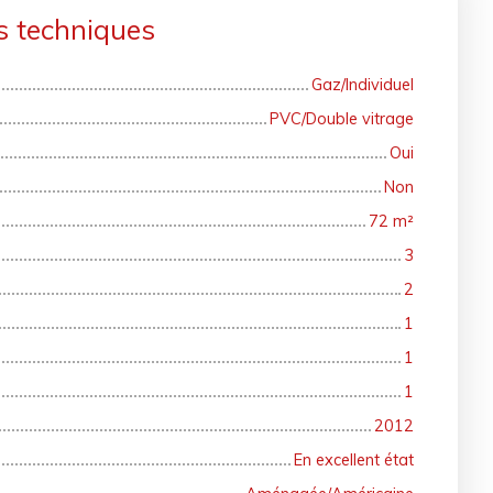
s techniques
Gaz/Individuel
PVC/Double vitrage
Oui
Non
72
m²
3
2
1
1
1
2012
En excellent état