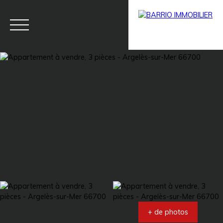
Menu
BARRIO
Estim
BARRIO
PRESTIG
ation
PRO
E
+ de photos