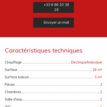
+33 6 86 20 38
29
Envoyer un mail
Caractéristiques techniques
Chauffage
Electrique/Individuel
Surface
34
m²
Surface balcon
5
m²
Pièces
3
Chambres
2
Salle d'eau
1
WC
1