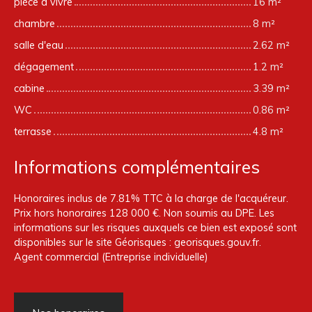
pièce à vivre
16 m²
chambre
8 m²
salle d'eau
2.62 m²
dégagement
1.2 m²
cabine
3.39 m²
WC
0.86 m²
terrasse
4.8 m²
Informations complémentaires
Honoraires inclus de 7.81% TTC à la charge de l'acquéreur.
Prix hors honoraires 128 000 €. Non soumis au DPE. Les
informations sur les risques auxquels ce bien est exposé sont
disponibles sur le site Géorisques : georisques.gouv.fr.
Agent commercial (Entreprise individuelle)