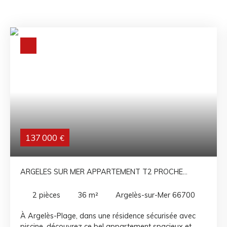
137 000
€
ARGELES SUR MER APPARTEMENT T2 PROCHE
PLAGE
2
pièces
36
m²
Argelès-sur-Mer 66700
À Argelès-Plage, dans une résidence sécurisée avec
piscine, découvrez ce bel appartement spacieux et