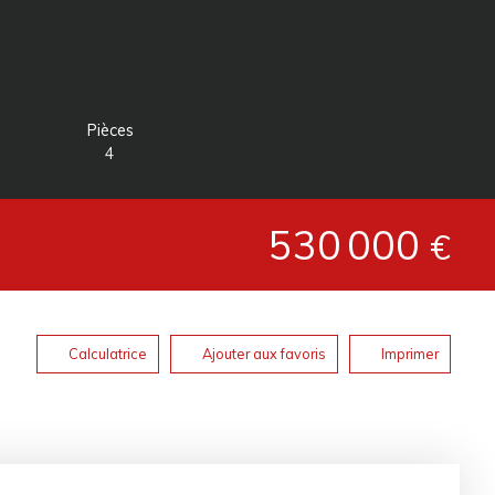
Pièces
4
530 000
€
Calculatrice
Ajouter aux favoris
Imprimer