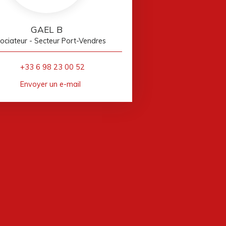
GAEL B
ociateur - Secteur Port-Vendres
+33 6 98 23 00 52
Envoyer un e-mail