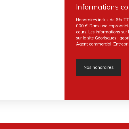
Informations c
Honoraires inclus de 6% TTC
000 €. Dans une copropriété
cours. Les informations sur
sur le site Géorisques : geor
Agent commercial (Entrepris
Nos honoraires