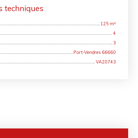
s techniques
125
m²
4
3
Port-Vendres 66660
VA20743