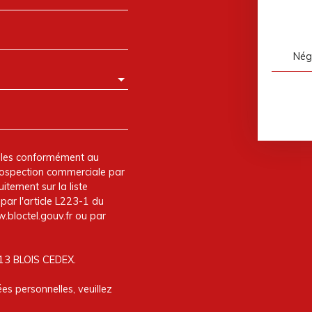
Nég
elles conformément au
prospection commerciale par
itement sur la liste
ar l'article L223-1 du
.bloctel.gouv.fr ou par
013 BLOIS CEDEX.
es personnelles, veuillez