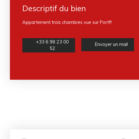
Descriptif du bien
Appartement trois chambres vue sur Port!!!
+33 6 98 23 00
Envoyer un mail
52