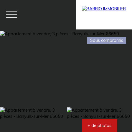
Sous compromis
Menu
BARRIO
Estim
BARRIO
PRESTIG
ation
PRO
E
+ de photos