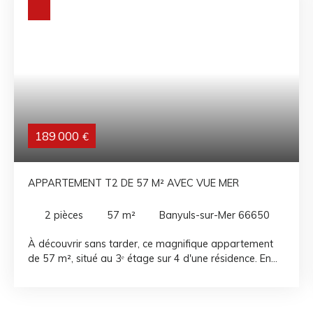
189 000
€
APPARTEMENT T2 DE 57 M² AVEC VUE MER
2
pièces
57
m²
Banyuls-sur-Mer 66650
À découvrir sans tarder, ce magnifique appartement
de 57 m², situé au 3ᵉ étage sur 4 d'une résidence. En
parfait état, il se compose d'un spacieux séjour-salon
baigné de lumière, offrant une superbe vue sur la mer,
d'une chambre avec placard, d'une cuisine