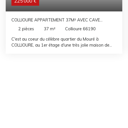
225 000
€
COLLIOURE APPARTEMENT 37M² AVEC CAVE
QUARTIER DU MOURÉ
2
pièces
37
m²
Collioure 66190
C'est au coeur du célèbre quartier du Mouré à
COLLIOURE, au 1er étage d'une très jolie maison de
village, que vous trouverez cet appartement climatisé
développant 37 m². Il se compose d'une agréable
pièce à vivre, d'une cuisine équipée séparée, d'une salle
d'eau wc et d'une chambre. Le plus, une cave de 8m²
en rez de chaussée. Appartement dans un
environnement très calme, à une centaine de mètres de
la plage. Faciliter de décharger la voiture à proximité et
aucuns travaux à prévoir.