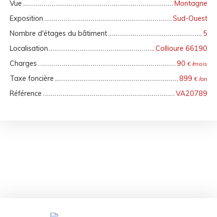
Vue
Montagne
Exposition
Sud-Ouest
Nombre d'étages du bâtiment
5
Localisation
Collioure 66190
Charges
90
€ /mois
Taxe foncière
899
€ /an
Référence
VA20789