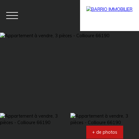
Menu
BARRIO
Estim
BARRIO
PRESTIG
ation
PRO
E
+ de photos