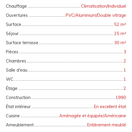
Chauffage
Climatisation/Individuel
Ouvertures
PVC/Aluminium/Double vitrage
Surface
52
m²
Séjour
25
m²
Surface terrasse
30
m²
Pièces
3
Chambres
2
Salle d'eau
1
WC
1
Étage
2
Construction
1990
État intérieur
En excellent état
Cuisine
Aménagée et équipée/Américaine
Ameublement
Entièrement meublé