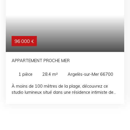
96 000
€
APPARTEMENT PROCHE MER
1
pièce
28.4
m²
Argelès-sur-Mer 66700
À moins de 100 mètres de la plage, découvrez ce
studio lumineux situé dans une résidence intimiste de
seulement 8 lots aux faibles charges de copropriété.
Propre et parfaitement entretenu, il offre une agréable
pièce de vie avec balcon, une cuisine indépendante et
une salle d'eau fonctionnelle. Son emplacement
privilégié, à proximité immédiate de la mer et des
commodités, en fait une excellente opportunité pour un