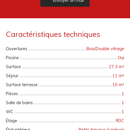
Envoyer un mail
Caractéristiques techniques
Ouvertures
Bois/Double vitrage
Piscine
Oui
Surface
27.3
m²
Séjour
11
m²
Surface terrasse
10
m²
Pièces
1
Salle de bains
1
WC
1
Étage
RDC
État intérieur
Petits travaux à prévoir