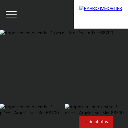
Menu
BARRIO
Estim
BARRIO
PRESTIG
ation
PRO
E
+ de photos