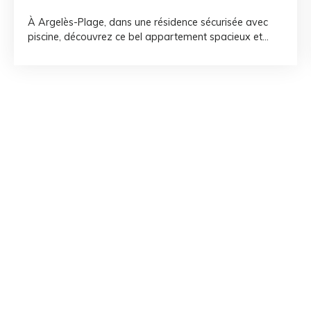
À Argelès-Plage, dans une résidence sécurisée avec
piscine, découvrez ce bel appartement spacieux et
lumineux situé au 2ᵉ étage avec ascenseur. Il se
compose d'une grande pièce de vie ouvrant sur une
agréable loggia, d'une chambre avec placards, d'une
salle d'eau et d'un WC indépendant. Fonctionnel et
bien agencé, idéal pour une résidence principale, une
résidence secondaire ou un investissement locatif. Sa
situation permet de profiter facilement de la plage et
des commerces à pied.