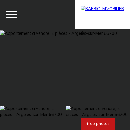
Menu
BARRIO
Estim
BARRIO
PRESTIG
ation
PRO
E
+ de photos