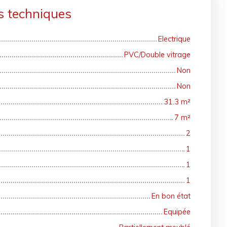
s techniques
Electrique
PVC/Double vitrage
Non
Non
31.3
m²
7
m²
2
1
1
1
En bon état
Equipée