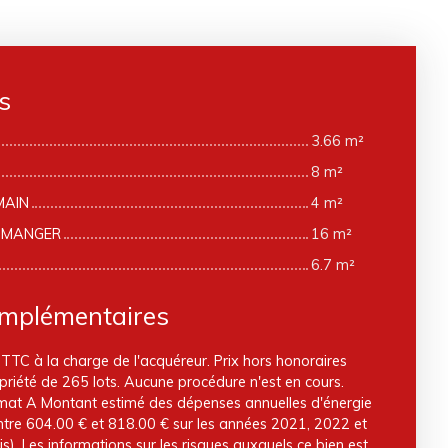
s
3.66 m²
8 m²
MAIN
4 m²
A MANGER
16 m²
6.7 m²
omplémentaires
TTC à la charge de l'acquéreur. Prix hors honoraires
riété de 265 lots. Aucune procédure n'est en cours.
limat A Montant estimé des dépenses annuelles d'énergie
ntre 604.00 € et 818.00 € sur les années 2021, 2022 et
 Les informations sur les risques auxquels ce bien est