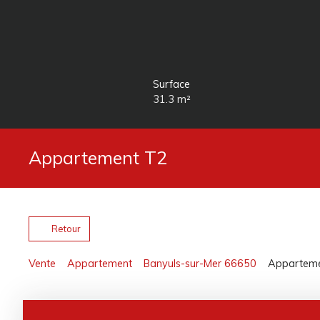
Surface
31.3
m²
Appartement T2
Retour
Vente
Appartement
Banyuls-sur-Mer 66650
Appartemen