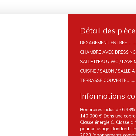
Détail des pièce
DEGAGEMENT ENTREE
CHAMBRE AVEC DRESSING
SALLE D'EAU / WC / LAVE 
CUISINE / SALON / SALLE 
TERRASSE COUVERTE
Informations c
Honoraires inclus de 6.43% 
140 000 €. Dans une coprop
Classe énergie C, Classe c
pour un usage standard : e
2023 (abonnements compris).