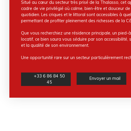
Situé au cœur du secteur très prisé de la Thalasso, cet 
cadre de vie privilégié où calme, bien-être et douceur de
quotidien. Les criques et le littoral sont accessibles à q
permettant de profiter pleinement des richesses de la Cô
Que vous recherchiez une résidence principale, un pied-à
locatif, ce bien saura vous séduire par son accessibilité
et la qualité de son environnement.
Une opportunité rare sur un secteur particulièrement rec
+33 6 86 84 50
Envoyer un mail
45