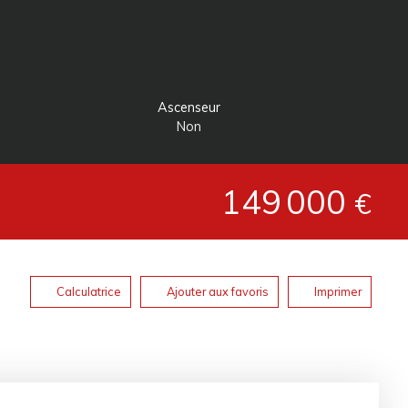
Ascenseur
Non
149 000
€
Calculatrice
Ajouter aux favoris
Imprimer