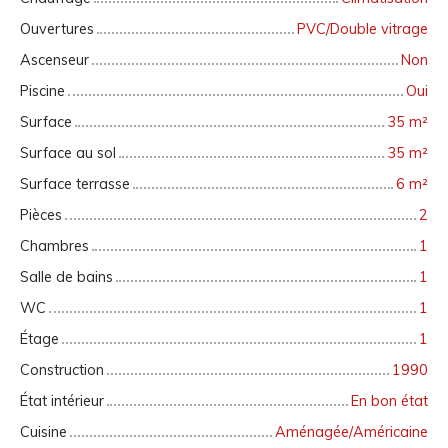
Ouvertures
PVC/Double vitrage
Ascenseur
Non
Piscine
Oui
Surface
35
m²
Surface au sol
35
m²
Surface terrasse
6
m²
Pièces
2
Chambres
1
Salle de bains
1
WC
1
Étage
1
Construction
1990
État intérieur
En bon état
Cuisine
Aménagée/Américaine