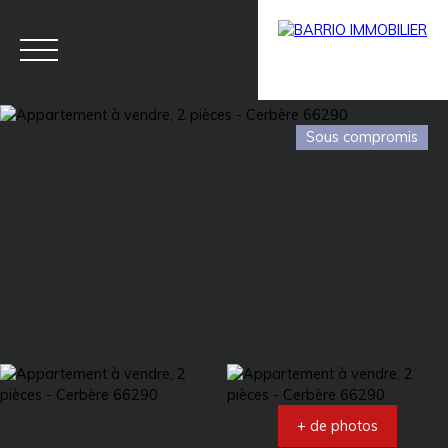
Sous compromis
Menu
BARRIO
Estim
BARRIO
PRESTIG
ation
PRO
E
+ de photos