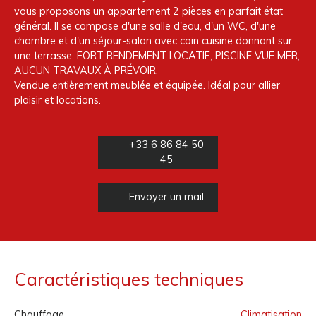
vous proposons un appartement 2 pièces en parfait état
général. Il se compose d'une salle d'eau, d'un WC, d'une
chambre et d'un séjour-salon avec coin cuisine donnant sur
une terrasse. FORT RENDEMENT LOCATIF, PISCINE VUE MER,
AUCUN TRAVAUX À PRÉVOIR.
Vendue entièrement meublée et équipée. Idéal pour allier
plaisir et locations.
+33 6 86 84 50
45
Envoyer un mail
Caractéristiques techniques
Chauffage
Climatisation