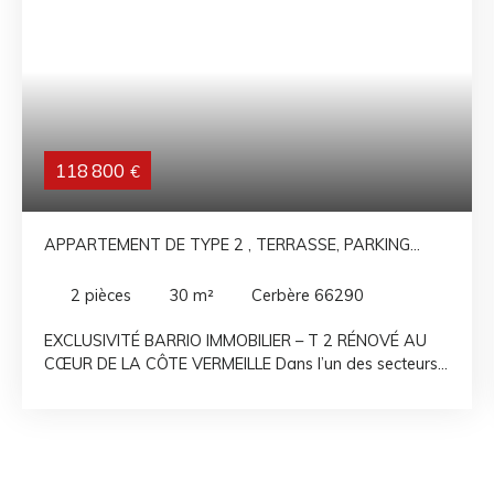
118 800
€
APPARTEMENT DE TYPE 2 , TERRASSE, PARKING
PRIVÉ À CERBERE
2
pièces
30
m²
Cerbère 66290
EXCLUSIVITÉ BARRIO IMMOBILIER – T 2 RÉNOVÉ AU
CŒUR DE LA CÔTE VERMEILLE Dans l’un des secteurs
les plus prisés de la Côte Vermeille, au sein de la
résidence sécurisée des Aloès avec piscine, découvrez
ce superbe appartement T 2 entièrement rénové,
offrant un cadre de vie exceptionnel entre mer, nature
et criques sauvages. Dès l’arrivée, le charme opère : un