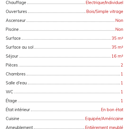
Chauffage
Electrique/Individuel
Ouvertures
Bois/Simple vitrage
Ascenseur
Non
Piscine
Non
Surface
35
m²
Surface au sol
35
m²
Séjour
16
m²
Pièces
2
Chambres
1
Salle d'eau
1
WC
1
Étage
1
État intérieur
En bon état
Cuisine
Equipée/Américaine
Ameublement
Entièrement meublé