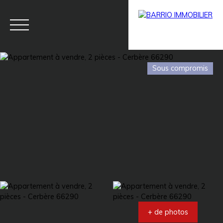
Sous compromis
Menu
BARRIO
Estim
BARRIO
PRESTIG
ation
PRO
E
+ de photos