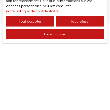
son fonctionnement. Pour plus d'informations sur vos
données personnelles, veuillez consulter
notre politique de confidentialité
.
Tout accepter
Tout refuser
Personnaliser
JE RECHERCHE UN BIEN
Vente appartement Argelès-sur-Mer (66700)
Vente maison Argelès-sur-Mer (66700)
Vente appartement Saint-Cyprien (66750)
Vente maison Banyuls-sur-Mer (66650)
Vente appartement Banyuls-sur-Mer (66650)
Vente appartement Collioure (66190)