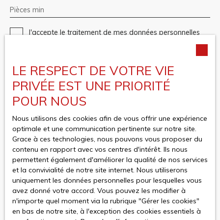
Pièces min
J'accepte le traitement de mes données personnelles
conformément au RGPD. Si vous ne souhaitez pas faire
l'objet de prospection commerciale par voie
téléphonique, vous pouvez vous inscrire gratuitement
LE RESPECT DE VOTRE VIE
sur la liste d'opposition au démarchage téléphonique,
PRIVÉE EST UNE PRIORITÉ
prévu par l'article L223-1 du code de la consommation,
sur le site Internet www.bloctel.gouv.fr ou par courrier
POUR NOUS
adressé à :
Nous utilisons des cookies afin de vous offrir une expérience
Société Worldline, Service Bloctel, CS 61311, 41013
optimale et une communication pertinente sur notre site.
BLOIS CEDEX.
Grace à ces technologies, nous pouvons vous proposer du
contenu en rapport avec vos centres d'intérêt. Ils nous
Pour en savoir plus sur le traitement de vos données
permettent également d'améliorer la qualité de nos services
personnelles, veuillez consulter notre
politique de
et la convivialité de notre site internet. Nous utiliserons
confidentialité
.
uniquement les données personnelles pour lesquelles vous
avez donné votre accord. Vous pouvez les modifier à
n'importe quel moment via la rubrique ″Gérer les cookies″
Recevoir des annonces
en bas de notre site, à l'exception des cookies essentiels à