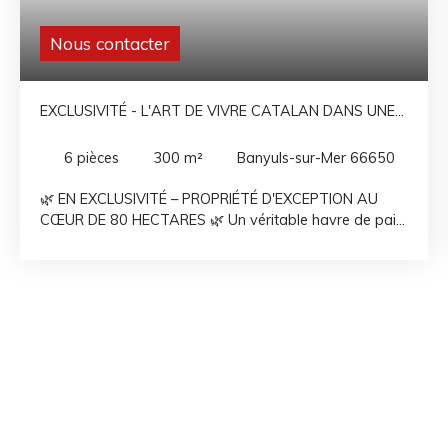
Nous contacter
EXCLUSIVITÉ - L'ART DE VIVRE CATALAN DANS UNE
PROPRIÉTÉ D'EXCEPTION
6
pièces
300
m²
Banyuls-sur-Mer 66650
🌿 EN EXCLUSIVITÉ – PROPRIÉTÉ D'EXCEPTION AU
CŒUR DE 80 HECTARES 🌿 Un véritable havre de paix
où authenticité, prestige et nature se rencontrent.
Nichée dans un environnement préservé, à seulement
10 minutes de toutes les commodités, cette
magnifique propriété en pierre de schiste offre un
cadre de vie exceptionnel au cœur de 80 hectares de
nature. Un lieu rare, idéal pour une résidence principale,
une maison de famille, un projet de gîtes ou un
domaine de prestige. La propriété s'articule autour de
trois bâtisses, offrant un potentiel remarquable. Maison
principale – Environ 140 m² Entièrement rénovée avec