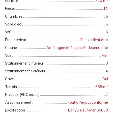
Surface
320
m²
Pièces
11
Chambres
6
Salle d'eau
6
WC
6
État intérieur
En excellent état
Cuisine
Aménagée et équipée/Indépendante
Vue
Mer
Stationnement intérieur
3
Stationnement extérieur
4
Cave
Oui
Terrain
1 668
m²
Niveaux (RDC inclus)
2
Assainissement
Tout à l'égout conforme
Localisation
Banyuls-sur-Mer 66650