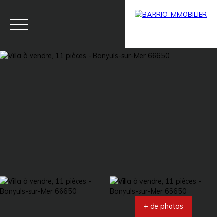
Menu
BARRIO
Estim
BARRIO
PRESTIG
ation
PRO
E
+ de photos