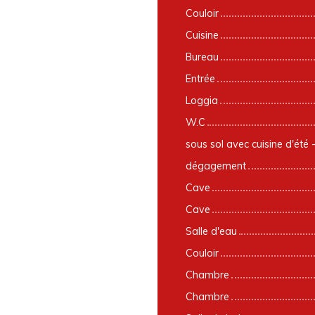
Couloir
Cuisine
Bureau
Entrée
Loggia
W.C
sous sol avec cuisine d'été 
dégagement
Cave
Cave
Salle d'eau
Couloir
Chambre
Chambre