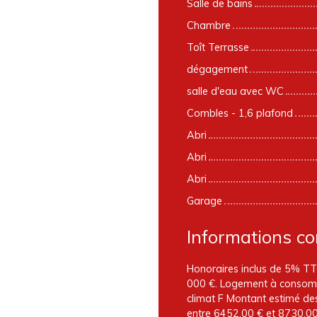
Salle de bains
Chambre
Toît Terrasse
dégagement
salle d'eau avec WC
Combles - 1,6 plafond
Abri
Abri
Abri
Garage
Informations c
Honoraires inclus de 5% TTC
000 €. Logement à consomma
climat F Montant estimé de
entre 6452.00 € et 8730.0