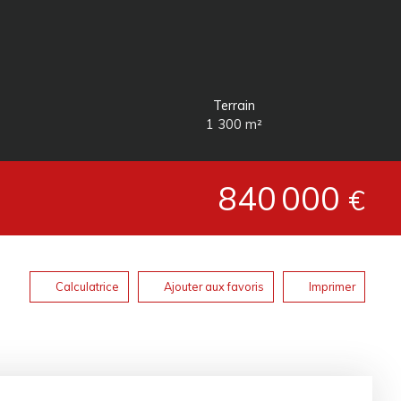
Terrain
1 300
m²
840 000
€
Calculatrice
Ajouter aux favoris
Imprimer