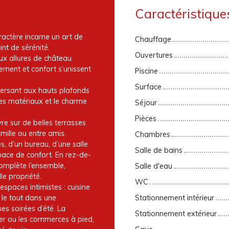
Caractéristique
ractère incarne un art de
Chauffage
nt de sérénité.
Ouvertures
aux allures de château
ement et confort s’unissent
Piscine
Surface
aversant aux hauts plafonds
des matériaux et le charme
Séjour
Pièces
vre sur de belles terrasses
ille ou entre amis.
Chambres
, d’un bureau, d’une salle
Salle de bains
pace de confort. En rez-de-
complète l’ensemble,
Salle d'eau
le propriété.
WC
espaces intimistes : cuisine
, le tout dans une
Stationnement intérieur
es soirées d’été. La
Stationnement extérieur
mer ou les commerces à pied,