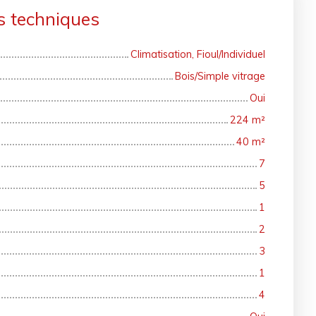
s techniques
Climatisation, Fioul/Individuel
Bois/Simple vitrage
Oui
224
m²
40
m²
7
5
1
2
3
1
4