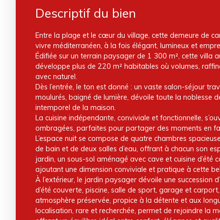
Descriptif du bien
Entre la plage et le cœur du village, cette demeure de ca
vivre méditerranéen, à la fois élégant, lumineux et emprei
Édifiée sur un terrain paysager de 1 300 m², cette villa 
développe plus de 220 m² habitables où volumes, raffin
avec naturel.
Dès l’entrée, le ton est donné : un vaste salon-séjour tr
moulurés, baigné de lumière, dévoile toute la noblesse 
intemporel de la maison.
La cuisine indépendante, conviviale et fonctionnelle, s’ou
ombragées, parfaites pour partager des moments en fam
L’espace nuit se compose de quatre chambres spacieuses
de bain et de deux salles d’eau, offrant à chacun son es
jardin, un sous-sol aménagé avec cave et cuisine d’été 
ajoutant une dimension conviviale et pratique à cette bel
À l’extérieur, le jardin paysager dévoile une succession d’
d’été couverte, piscine, salle de sport, garage et carport
atmosphère préservée, propice à la détente et aux longu
localisation, rare et recherchée, permet de rejoindre la 