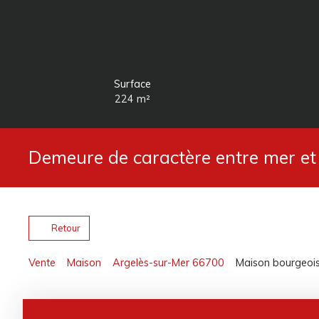
Surface
224
m²
Demeure de caractère entre mer et
Retour
Vente
Maison
Argelès-sur-Mer 66700
Maison bourgeois