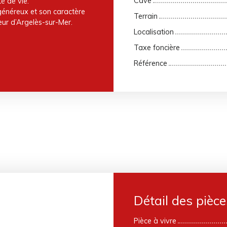
Cave
té de vie.
 généreux et son caractère
Terrain
leur d’Argelès-sur-Mer.
Localisation
Taxe foncière
Référence
Détail des pièce
Pièce à vivre