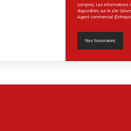
compris). Les informations 
disponibles sur le site Géori
Agent commercial (Entrepris
Nos honoraires