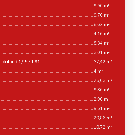
9,90 m²
9,70 m²
8,62 m²
4,16 m²
8,34 m²
3,01 m²
- plafond 1,95 / 1,81
37,42 m²
4 m²
25,03 m²
9,86 m²
2,90 m²
9,51 m²
20,86 m²
18,72 m²