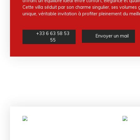
offrant un équilibre idéal entre confort, élégance et quali
Cette villa séduit par son charme singulier, ses volumes
unique, véritable invitation à profiter pleinement du meil
+33 6 63 58 53
Envoyer un mail
55