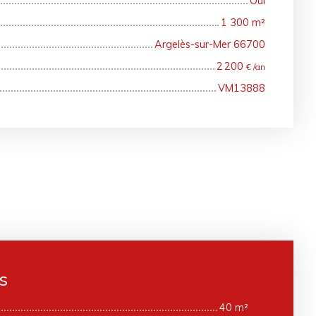
Oui
1 300
m²
Argelès-sur-Mer 66700
2 200
€ /an
VM13888
s
40 m²