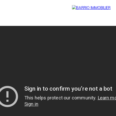
Menu
BARRIO
Estim
BARRIO
PRESTIG
ation
PRO
E