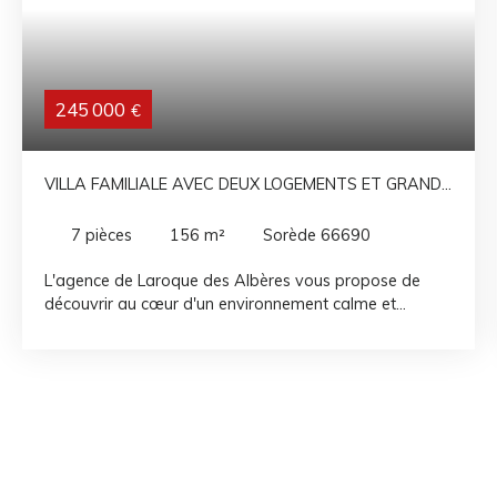
245 000
€
VILLA FAMILIALE AVEC DEUX LOGEMENTS ET GRAND
POTENTIEL
7
pièces
156
m²
Sorède 66690
L'agence de Laroque des Albères vous propose de
découvrir au cœur d'un environnement calme et
résidentiel de Sorède, cette villa spacieuse de plus de
156 m². Elle offre un cadre de vie idéal, aussi bien pour
une grande famille que pour un projet avec rendement
locatif. Édifiée sur un terrain d’environ 240 m², elle se
compose actuellement de deux logements
indépendants. En rez-de-chaussée, vous découvrirez
un appartement de type 2 entièrement rénové,
comprenant une belle pièce de vie, un cellier, une