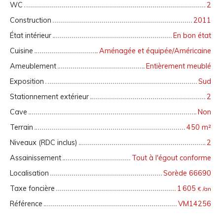
WC
2
Construction
2011
État intérieur
En bon état
Cuisine
Aménagée et équipée/Américaine
Ameublement
Entièrement meublé
Exposition
Sud
Stationnement extérieur
2
Cave
Non
Terrain
450
m²
Niveaux (RDC inclus)
2
Assainissement
Tout à l'égout conforme
Localisation
Sorède 66690
Taxe foncière
1 605
€ /an
Référence
VM14256