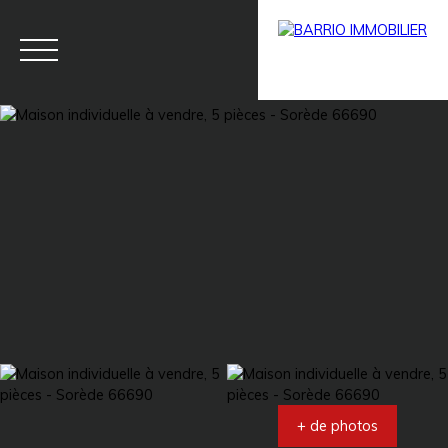
Menu
BARRIO
Estim
BARRIO
PRESTIG
ation
PRO
E
+ de photos