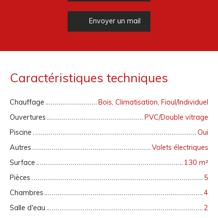
Envoyer un mail
Caractéristiques techniques
Chauffage
Bois, Climatisation, Fioul/Individuel
Ouvertures
PVC/Double vitrage
Piscine
Oui
Autres
Volets électriques
Surface
130
m²
Pièces
5
Chambres
4
Salle d'eau
2