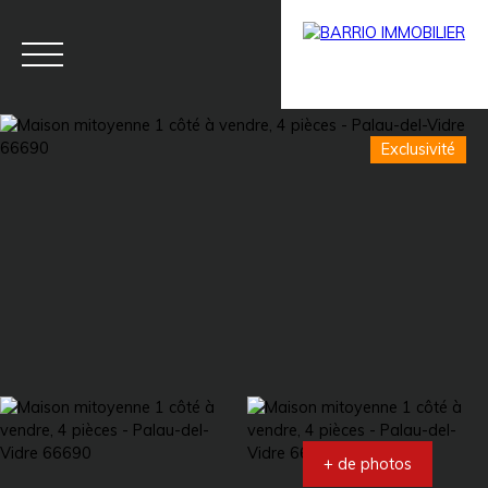
Exclusivité
Menu
BARRIO
Estim
BARRIO
PRESTIG
ation
PRO
E
+ de photos