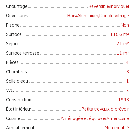
Chauffage
Réversible/Individuel
Ouvertures
Bois/Aluminium/Double vitrage
Piscine
Non
Surface
115.6
m²
Séjour
21
m²
Surface terrasse
11
m²
Pièces
4
Chambres
3
Salle d'eau
1
WC
2
Construction
1993
État intérieur
Petits travaux à prévoir
Cuisine
Aménagée et équipée/Américaine
Ameublement
Non meublé