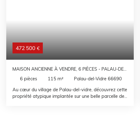
472 500
€
MAISON ANCIENNE À VENDRE, 6 PIÈCES - PALAU-DEL-
VIDRE 66690
6
pièces
115
m²
Palau-del-Vidre 66690
Au cœur du village de Palau-del-vidre, découvrez cette
propriété atypique implantée sur une belle parcelle de
665 m², offrant un cadre de vie privilégié et un fort
potentiel. Vous serez immédiatement séduit par une
magnifique bâtisse en pierre entièrement rénovée,
d'environ75 m² habitable, alliant le charme de l'ancien
et le confort moderne. Au rez-de-chaussée, elle
propose un agréable espace de vie composé d'une